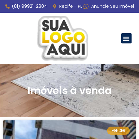
(81) 99921-2804
Recife - PE
Anuncie Seu Imóvel
Imóveis à venda
VENDER