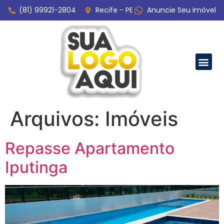
(81) 99921-2804
Recife - PE
Anuncie Seu Imóvel
SOBRE NÓS
TODOS OS
Arquivos:
Imóveis
Repasse Apartamento
Iputinga